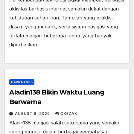
aktivitas berbasis internet semakin dekat dengan
kehidupan sehari-hari. Tampilan yang praktis,
desain yang menarik, serta sistem navigasi yang
tertata menjadi beberapa unsur yang banyak
diperhatikan…
CARD GAMES
Aladin138 Bikin Waktu Luang
Berwarna
AUGUST 6, 2026
OKEZAK
Aladin138 menjadi salah satu nama yang semakin
sering muncul dalam berbagai pembahasan