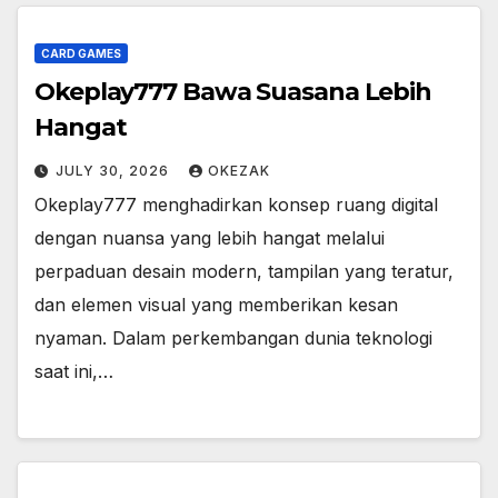
CARD GAMES
Okeplay777 Bawa Suasana Lebih
Hangat
JULY 30, 2026
OKEZAK
Okeplay777 menghadirkan konsep ruang digital
dengan nuansa yang lebih hangat melalui
perpaduan desain modern, tampilan yang teratur,
dan elemen visual yang memberikan kesan
nyaman. Dalam perkembangan dunia teknologi
saat ini,…