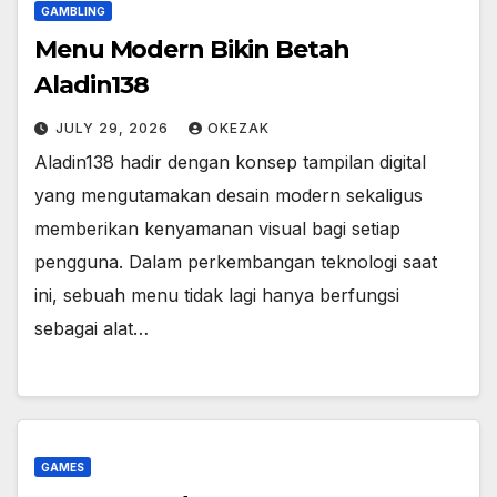
GAMBLING
Menu Modern Bikin Betah
Aladin138
JULY 29, 2026
OKEZAK
Aladin138 hadir dengan konsep tampilan digital
yang mengutamakan desain modern sekaligus
memberikan kenyamanan visual bagi setiap
pengguna. Dalam perkembangan teknologi saat
ini, sebuah menu tidak lagi hanya berfungsi
sebagai alat…
GAMES