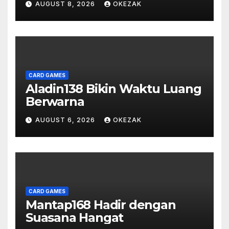
AUGUST 8, 2026
OKEZAK
CARD GAMES
Aladin138 Bikin Waktu Luang
Berwarna
AUGUST 6, 2026
OKEZAK
CARD GAMES
Mantap168 Hadir dengan
Suasana Hangat