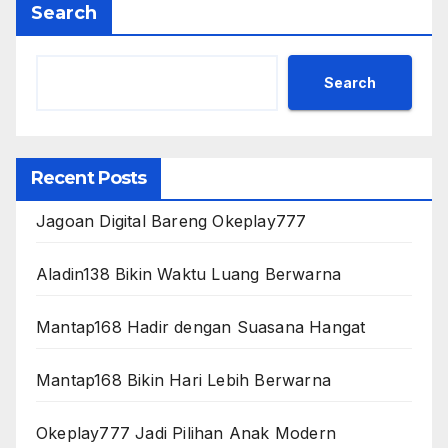
Search
Search
Recent Posts
Jagoan Digital Bareng Okeplay777
Aladin138 Bikin Waktu Luang Berwarna
Mantap168 Hadir dengan Suasana Hangat
Mantap168 Bikin Hari Lebih Berwarna
Okeplay777 Jadi Pilihan Anak Modern