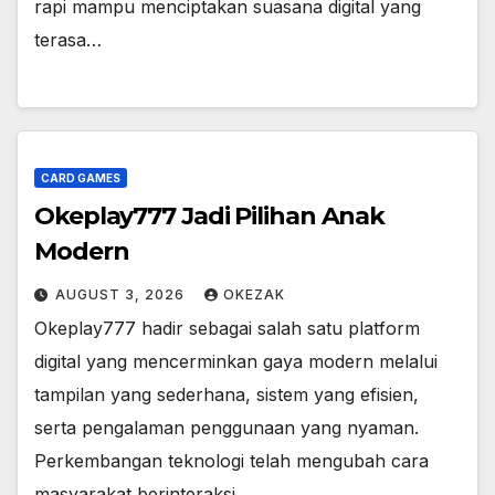
rapi mampu menciptakan suasana digital yang
terasa…
CARD GAMES
Okeplay777 Jadi Pilihan Anak
Modern
AUGUST 3, 2026
OKEZAK
Okeplay777 hadir sebagai salah satu platform
digital yang mencerminkan gaya modern melalui
tampilan yang sederhana, sistem yang efisien,
serta pengalaman penggunaan yang nyaman.
Perkembangan teknologi telah mengubah cara
masyarakat berinteraksi…