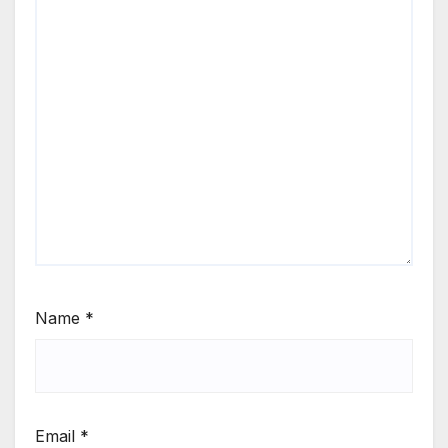
Name
*
Email
*