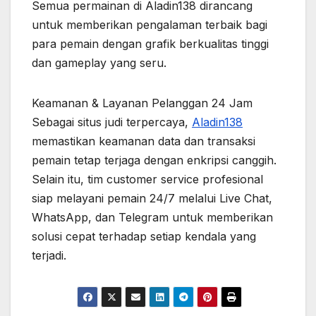
Semua permainan di Aladin138 dirancang
untuk memberikan pengalaman terbaik bagi
para pemain dengan grafik berkualitas tinggi
dan gameplay yang seru.
Keamanan & Layanan Pelanggan 24 Jam
Sebagai situs judi terpercaya,
Aladin138
memastikan keamanan data dan transaksi
pemain tetap terjaga dengan enkripsi canggih.
Selain itu, tim customer service profesional
siap melayani pemain 24/7 melalui Live Chat,
WhatsApp, dan Telegram untuk memberikan
solusi cepat terhadap setiap kendala yang
terjadi.