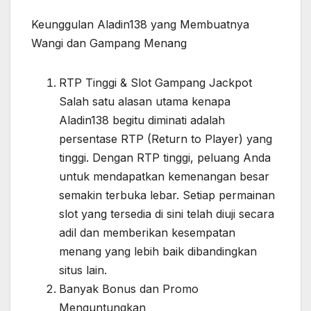
Keunggulan Aladin138 yang Membuatnya
Wangi dan Gampang Menang
RTP Tinggi & Slot Gampang Jackpot
Salah satu alasan utama kenapa
Aladin138 begitu diminati adalah
persentase RTP (Return to Player) yang
tinggi. Dengan RTP tinggi, peluang Anda
untuk mendapatkan kemenangan besar
semakin terbuka lebar. Setiap permainan
slot yang tersedia di sini telah diuji secara
adil dan memberikan kesempatan
menang yang lebih baik dibandingkan
situs lain.
Banyak Bonus dan Promo
Menguntungkan