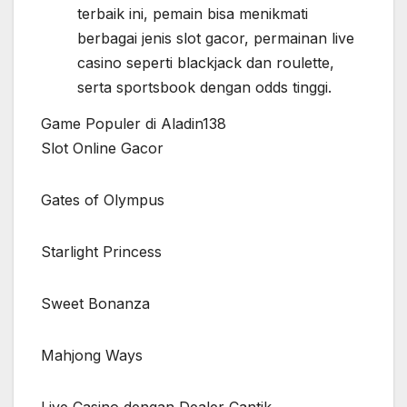
terbaik ini, pemain bisa menikmati
berbagai jenis slot gacor, permainan live
casino seperti blackjack dan roulette,
serta sportsbook dengan odds tinggi.
Game Populer di Aladin138
Slot Online Gacor
Gates of Olympus
Starlight Princess
Sweet Bonanza
Mahjong Ways
Live Casino dengan Dealer Cantik