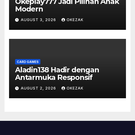
Okeplay777 Jadi Pilihan Anak
Modern
AUGUST 3, 2026
OKEZAK
CARD GAMES
Aladin138 Hadir dengan
Antarmuka Responsif
AUGUST 2, 2026
OKEZAK