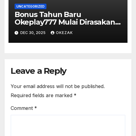
UNCATEGORIZED
Bonus Tahun Baru
Okeplay777 Mulai Dirasakan
Banyak Pengguna
DEC 30, 2025
OKEZAK
Leave a Reply
Your email address will not be published.
Required fields are marked
*
Comment
*