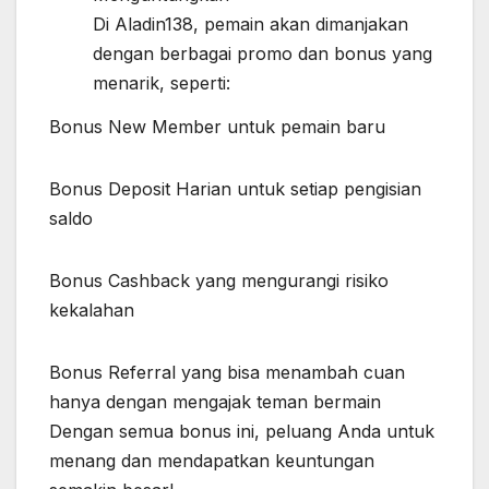
Di Aladin138, pemain akan dimanjakan
dengan berbagai promo dan bonus yang
menarik, seperti:
Bonus New Member untuk pemain baru
Bonus Deposit Harian untuk setiap pengisian
saldo
Bonus Cashback yang mengurangi risiko
kekalahan
Bonus Referral yang bisa menambah cuan
hanya dengan mengajak teman bermain
Dengan semua bonus ini, peluang Anda untuk
menang dan mendapatkan keuntungan