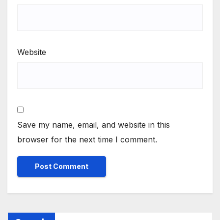
Website
Save my name, email, and website in this
browser for the next time I comment.