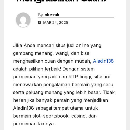
By
okezak
MAR 24, 2025
Jika Anda mencari situs judi online yang
gampang menang, wangi, dan bisa
menghasilkan cuan dengan mudah,
Aladin138
adalah pilihan terbaik! Dengan sistem
permainan yang adil dan RTP tinggi, situs ini
menawarkan pengalaman bermain yang seru
serta peluang menang yang lebih besar. Tidak
heran jika banyak pemain yang menjadikan
Aladin138 sebagai tempat utama untuk
bermain slot, sportsbook, casino, dan
permainan lainnya.