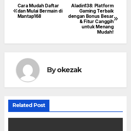
Cara Mudah Daftar
Aladin138: Platform
Post
dan Mulai Bermain di
Gaming Terbaik
Mantap168
dengan Bonus Besar
navigation
& Fitur Canggih
untuk Menang
Mudah!
By
okezak
Related Post