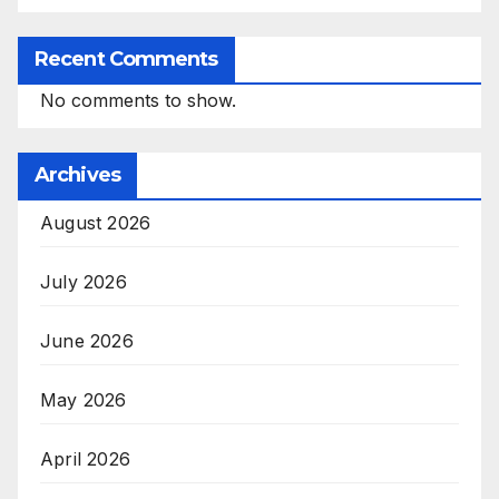
Recent Comments
No comments to show.
Archives
August 2026
July 2026
June 2026
May 2026
April 2026