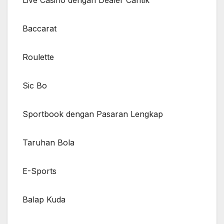
Baccarat
Roulette
Sic Bo
Sportbook dengan Pasaran Lengkap
Taruhan Bola
E-Sports
Balap Kuda