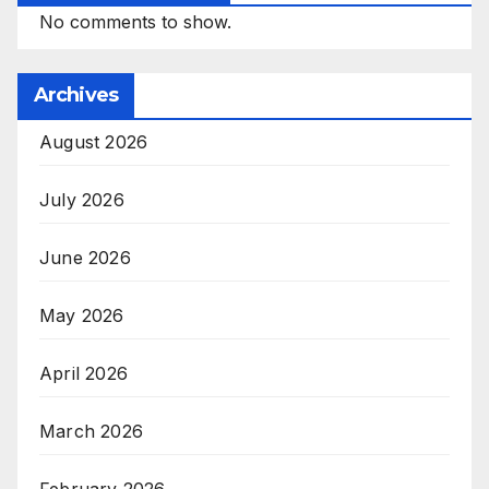
No comments to show.
Archives
August 2026
July 2026
June 2026
May 2026
April 2026
March 2026