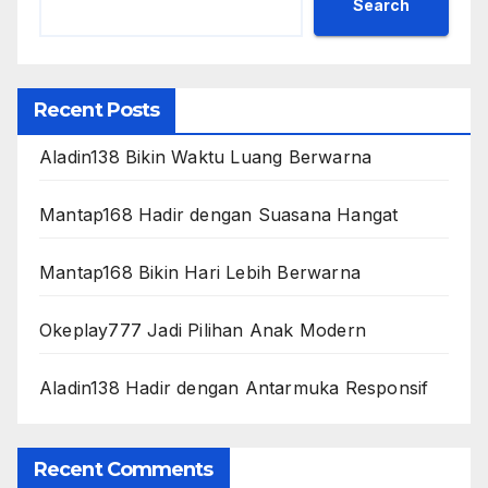
Search
Recent Posts
Aladin138 Bikin Waktu Luang Berwarna
Mantap168 Hadir dengan Suasana Hangat
Mantap168 Bikin Hari Lebih Berwarna
Okeplay777 Jadi Pilihan Anak Modern
Aladin138 Hadir dengan Antarmuka Responsif
Recent Comments