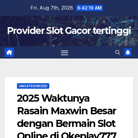
Skip
Fri. Aug 7th, 2026
6:42:20 AM
to
content
Provider Slot Gacor tertinggi
UNCATEGORIZED
2025 Waktunya
Rasain Maxwin Besar
dengan Bermain Slot
Online di Okeplay777