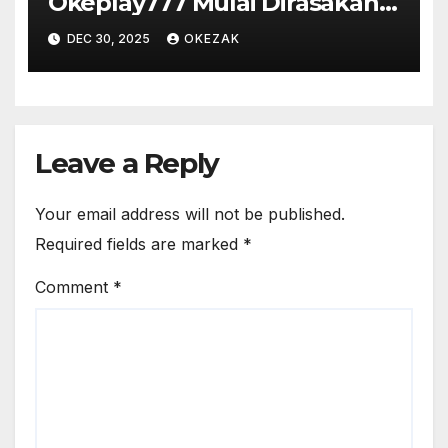
Okeplay777 Mulai Dirasakan
Banyak Pengguna
DEC 30, 2025
OKEZAK
Leave a Reply
Your email address will not be published.
Required fields are marked
*
Comment
*