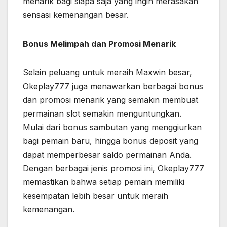
menarik bagi siapa saja yang ingin merasakan
sensasi kemenangan besar.
Bonus Melimpah dan Promosi Menarik
Selain peluang untuk meraih Maxwin besar,
Okeplay777 juga menawarkan berbagai bonus
dan promosi menarik yang semakin membuat
permainan slot semakin menguntungkan.
Mulai dari bonus sambutan yang menggiurkan
bagi pemain baru, hingga bonus deposit yang
dapat memperbesar saldo permainan Anda.
Dengan berbagai jenis promosi ini, Okeplay777
memastikan bahwa setiap pemain memiliki
kesempatan lebih besar untuk meraih
kemenangan.