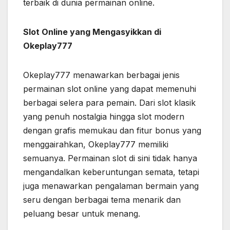
terbaik di dunia permainan online.
Slot Online yang Mengasyikkan di
Okeplay777
Okeplay777 menawarkan berbagai jenis
permainan slot online yang dapat memenuhi
berbagai selera para pemain. Dari slot klasik
yang penuh nostalgia hingga slot modern
dengan grafis memukau dan fitur bonus yang
menggairahkan, Okeplay777 memiliki
semuanya. Permainan slot di sini tidak hanya
mengandalkan keberuntungan semata, tetapi
juga menawarkan pengalaman bermain yang
seru dengan berbagai tema menarik dan
peluang besar untuk menang.