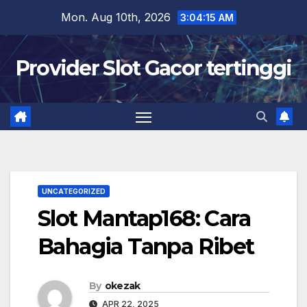
Skip
Mon. Aug 10th, 2026
3:04:16 AM
to
content
Provider Slot Gacor tertinggi
UNCATEGORIZED
Slot Mantap168: Cara
Bahagia Tanpa Ribet
By
okezak
APR 22, 2025