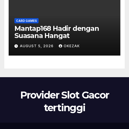
CARD GAMES
Mantap168 Hadir dengan
Suasana Hangat
AUGUST 5, 2026
OKEZAK
Provider Slot Gacor
tertinggi