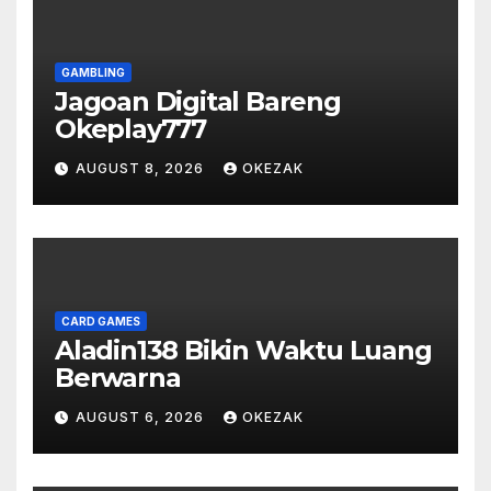
GAMBLING
Jagoan Digital Bareng
Okeplay777
AUGUST 8, 2026
OKEZAK
CARD GAMES
Aladin138 Bikin Waktu Luang
Berwarna
AUGUST 6, 2026
OKEZAK