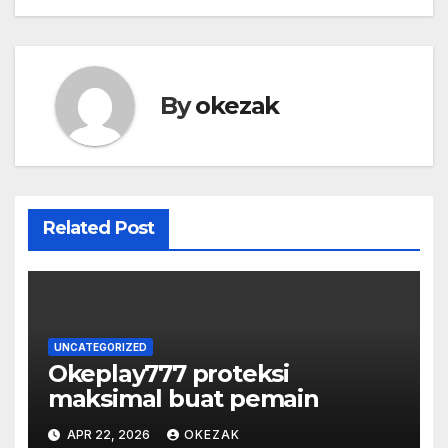
By
okezak
Related Post
UNCATEGORIZED
Okeplay777 proteksi
maksimal buat pemain
APR 22, 2026
OKEZAK