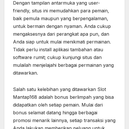
Dengan tampilan antarmuka yang user-
friendly, situs ini memudahkan para pemain,
baik pemula maupun yang berpengalaman,
untuk bermain dengan nyaman. Anda cukup
mengaksesnya dari perangkat apa pun, dan
Anda siap untuk mulai menikmati permainan.
Tidak perlu install aplikasi tambahan atau
software rumit; cukup kunjungi situs dan
mulailah menjelajahi berbagai permainan yang
ditawarkan.
Salah satu kelebihan yang ditawarkan Slot
Mantap168 adalah bonus berlimpah yang bisa
didapatkan oleh setiap pemain. Mulai dari
bonus selamat datang hingga berbagai
promosi menarik lainnya, setiap transaksi yang
Anda lakukan memberikan peluang untuk