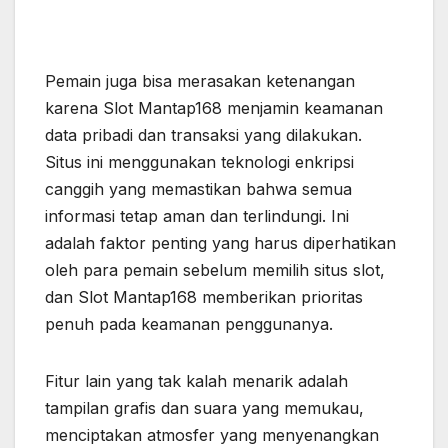
Pemain juga bisa merasakan ketenangan
karena Slot Mantap168 menjamin keamanan
data pribadi dan transaksi yang dilakukan.
Situs ini menggunakan teknologi enkripsi
canggih yang memastikan bahwa semua
informasi tetap aman dan terlindungi. Ini
adalah faktor penting yang harus diperhatikan
oleh para pemain sebelum memilih situs slot,
dan Slot Mantap168 memberikan prioritas
penuh pada keamanan penggunanya.
Fitur lain yang tak kalah menarik adalah
tampilan grafis dan suara yang memukau,
menciptakan atmosfer yang menyenangkan