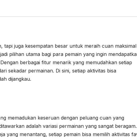
, tapi juga kesempatan besar untuk meraih cuan maksimal
enjadi pilihan utama bagi para pemain yang ingin mendapatk
engan berbagai fitur menarik yang memudahkan setiap
 sekadar permainan. Di sini, setiap aktivitas bisa
ah dijangkau.
ang memadukan keseruan dengan peluang cuan yang
itawarkan adalah variasi permainan yang sangat beragam.
a yang menantang, setiap pemain bisa memilih aktivitas fav