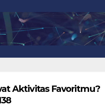
t Aktivitas Favoritmu?
138