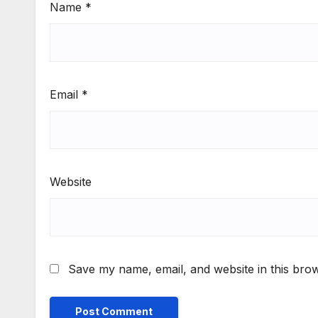
Name
*
Email
*
Website
Save my name, email, and website in this brow