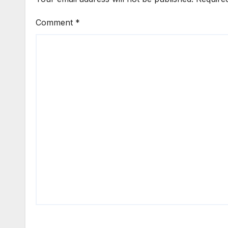
Comment
*