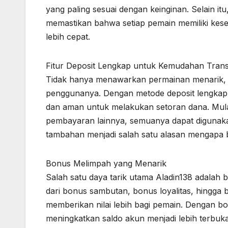
yang paling sesuai dengan keinginan. Selain it
memastikan bahwa setiap pemain memiliki k
lebih cepat.
Fitur Deposit Lengkap untuk Kemudahan Trans
Tidak hanya menawarkan permainan menarik, A
penggunanya. Dengan metode deposit lengkap 
dan aman untuk melakukan setoran dana. Mulai 
pembayaran lainnya, semuanya dapat digunakan
tambahan menjadi salah satu alasan mengapa b
Bonus Melimpah yang Menarik
Salah satu daya tarik utama Aladin138 adalah
dari bonus sambutan, bonus loyalitas, hingga
memberikan nilai lebih bagi pemain. Dengan b
meningkatkan saldo akun menjadi lebih terbuka 