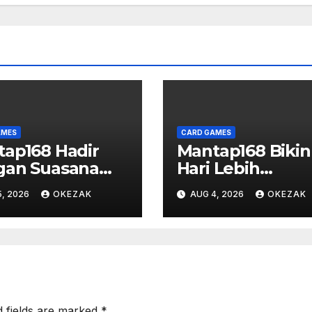
AMES
CARD GAMES
ap168 Hadir
Mantap168 Bikin
gan Suasana
Hari Lebih
gat
Berwarna
, 2026
OKEZAK
AUG 4, 2026
OKEZAK
d fields are marked
*