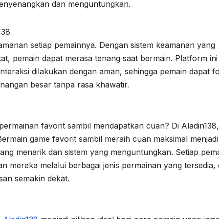
menyenangkan dan menguntungkan.
138
amanan setiap pemainnya. Dengan sistem keamanan yang
tat, pemain dapat merasa tenang saat bermain. Platform ini
interaksi dilakukan dengan aman, sehingga pemain dapat f
angan besar tanpa rasa khawatir.
ermainan favorit sambil mendapatkan cuan? Di Aladin138,
Bermain game favorit sambil meraih cuan maksimal menjadi
 yang menarik dan sistem yang menguntungkan. Setiap pem
 mereka melalui berbagai jenis permainan yang tersedia,
esan semakin dekat.