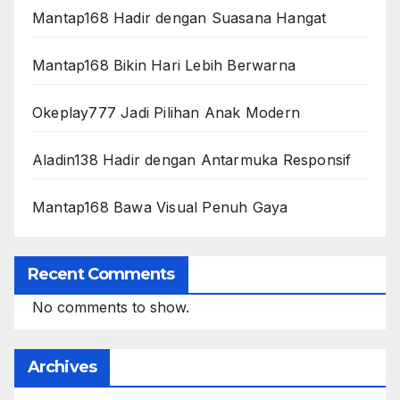
Mantap168 Hadir dengan Suasana Hangat
Mantap168 Bikin Hari Lebih Berwarna
Okeplay777 Jadi Pilihan Anak Modern
Aladin138 Hadir dengan Antarmuka Responsif
Mantap168 Bawa Visual Penuh Gaya
Recent Comments
No comments to show.
Archives