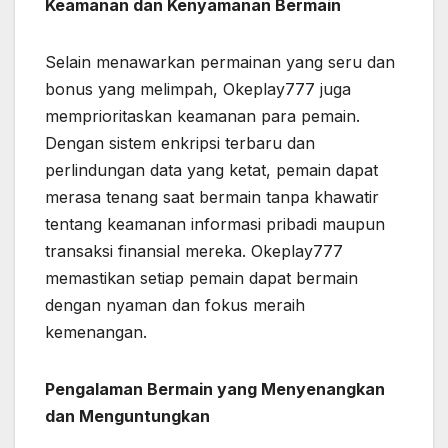
Keamanan dan Kenyamanan Bermain
Selain menawarkan permainan yang seru dan
bonus yang melimpah, Okeplay777 juga
memprioritaskan keamanan para pemain.
Dengan sistem enkripsi terbaru dan
perlindungan data yang ketat, pemain dapat
merasa tenang saat bermain tanpa khawatir
tentang keamanan informasi pribadi maupun
transaksi finansial mereka. Okeplay777
memastikan setiap pemain dapat bermain
dengan nyaman dan fokus meraih
kemenangan.
Pengalaman Bermain yang Menyenangkan
dan Menguntungkan