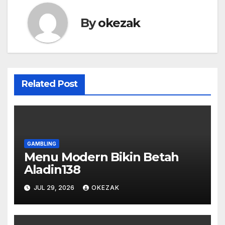
By
okezak
Related Post
GAMBLING
Menu Modern Bikin Betah
Aladin138
JUL 29, 2026
OKEZAK