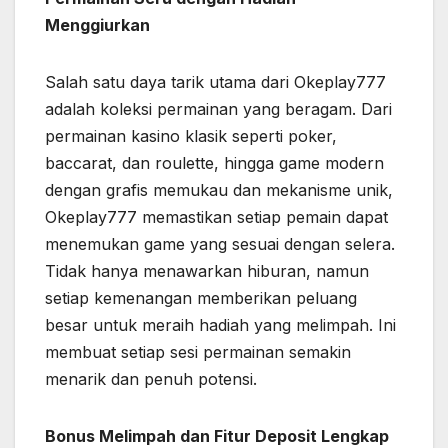
Menggiurkan
Salah satu daya tarik utama dari Okeplay777
adalah koleksi permainan yang beragam. Dari
permainan kasino klasik seperti poker,
baccarat, dan roulette, hingga game modern
dengan grafis memukau dan mekanisme unik,
Okeplay777 memastikan setiap pemain dapat
menemukan game yang sesuai dengan selera.
Tidak hanya menawarkan hiburan, namun
setiap kemenangan memberikan peluang
besar untuk meraih hadiah yang melimpah. Ini
membuat setiap sesi permainan semakin
menarik dan penuh potensi.
Bonus Melimpah dan Fitur Deposit Lengkap