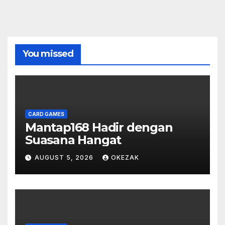
You missed
CARD GAMES
Mantap168 Hadir dengan
Suasana Hangat
AUGUST 5, 2026
OKEZAK