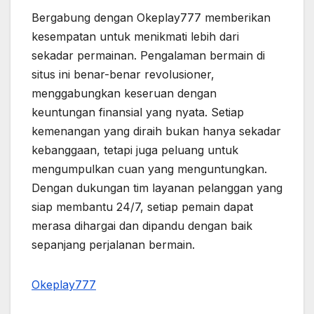
Bergabung dengan Okeplay777 memberikan
kesempatan untuk menikmati lebih dari
sekadar permainan. Pengalaman bermain di
situs ini benar-benar revolusioner,
menggabungkan keseruan dengan
keuntungan finansial yang nyata. Setiap
kemenangan yang diraih bukan hanya sekadar
kebanggaan, tetapi juga peluang untuk
mengumpulkan cuan yang menguntungkan.
Dengan dukungan tim layanan pelanggan yang
siap membantu 24/7, setiap pemain dapat
merasa dihargai dan dipandu dengan baik
sepanjang perjalanan bermain.
Okeplay777