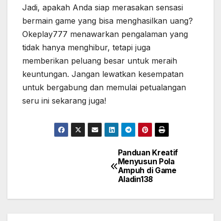
Jadi, apakah Anda siap merasakan sensasi
bermain game yang bisa menghasilkan uang?
Okeplay777 menawarkan pengalaman yang
tidak hanya menghibur, tetapi juga
memberikan peluang besar untuk meraih
keuntungan. Jangan lewatkan kesempatan
untuk bergabung dan memulai petualangan
seru ini sekarang juga!
Panduan Kreatif
Post
Menyusun Pola
Ampuh di Game
navigation
Aladin138