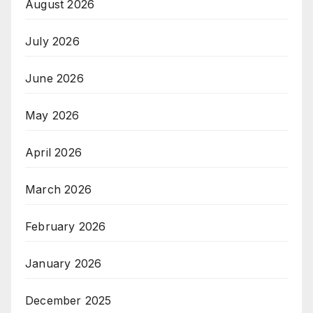
August 2026
July 2026
June 2026
May 2026
April 2026
March 2026
February 2026
January 2026
December 2025