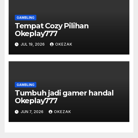
GAMBLING
Tempat Cozy Pilihan
Okeplay777
JUL 19, 2026
OKEZAK
GAMBLING
Tumbuh jadi gamer handal
Okeplay777
JUN 7, 2026
OKEZAK