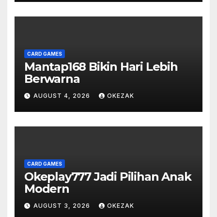
CARD GAMES
Mantap168 Bikin Hari Lebih
Berwarna
AUGUST 4, 2026
OKEZAK
CARD GAMES
Okeplay777 Jadi Pilihan Anak
Modern
AUGUST 3, 2026
OKEZAK