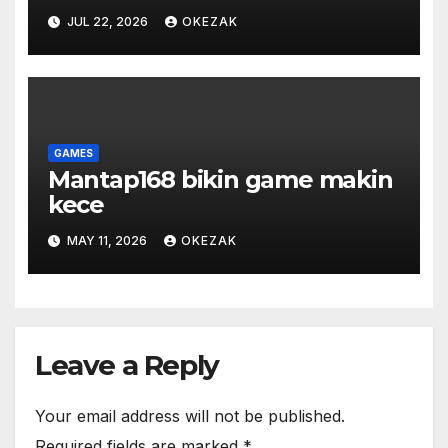
JUL 22, 2026
OKEZAK
GAMES
Mantap168 bikin game makin
kece
MAY 11, 2026
OKEZAK
Leave a Reply
Your email address will not be published.
Required fields are marked
*