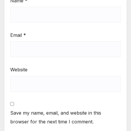
Name
*
Email
*
Website
Save my name, email, and website in this
browser for the next time I comment.