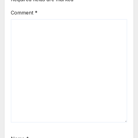
Comment
*