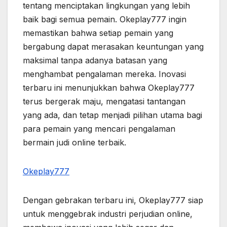
tentang menciptakan lingkungan yang lebih
baik bagi semua pemain. Okeplay777 ingin
memastikan bahwa setiap pemain yang
bergabung dapat merasakan keuntungan yang
maksimal tanpa adanya batasan yang
menghambat pengalaman mereka. Inovasi
terbaru ini menunjukkan bahwa Okeplay777
terus bergerak maju, mengatasi tantangan
yang ada, dan tetap menjadi pilihan utama bagi
para pemain yang mencari pengalaman
bermain judi online terbaik.
Okeplay777
Dengan gebrakan terbaru ini, Okeplay777 siap
untuk menggebrak industri perjudian online,