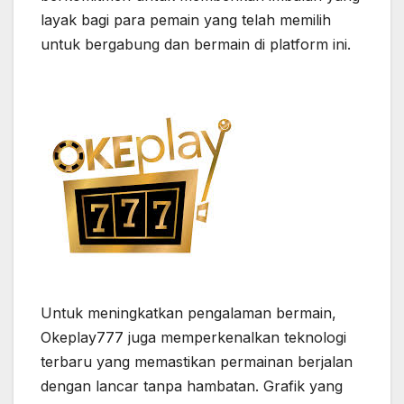
layak bagi para pemain yang telah memilih
untuk bergabung dan bermain di platform ini.
Untuk meningkatkan pengalaman bermain,
Okeplay777 juga memperkenalkan teknologi
terbaru yang memastikan permainan berjalan
dengan lancar tanpa hambatan. Grafik yang