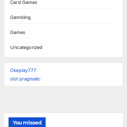
Card Games
Gambling
Games
Uncategorized
Okeplay777
slot pragmatic
You missed