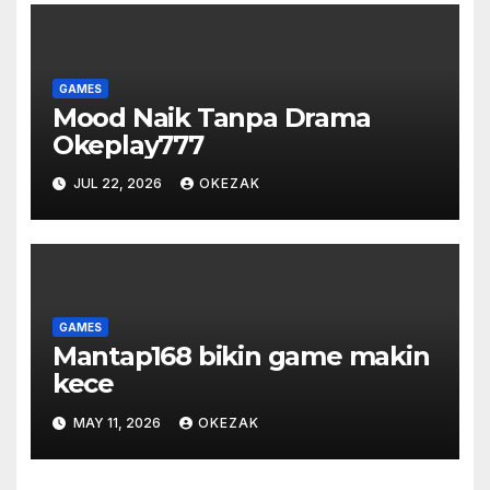
GAMES
Mood Naik Tanpa Drama
Okeplay777
JUL 22, 2026
OKEZAK
GAMES
Mantap168 bikin game makin
kece
MAY 11, 2026
OKEZAK