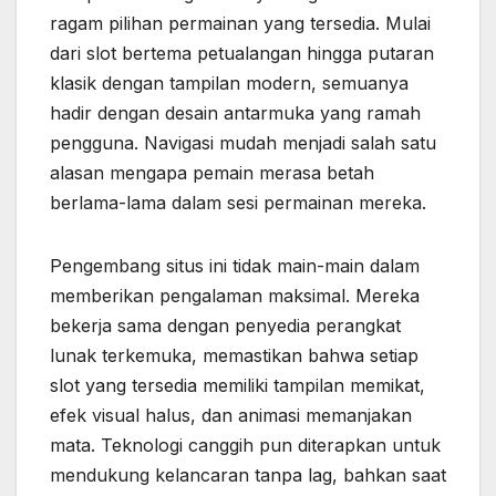
ragam pilihan permainan yang tersedia. Mulai
dari slot bertema petualangan hingga putaran
klasik dengan tampilan modern, semuanya
hadir dengan desain antarmuka yang ramah
pengguna. Navigasi mudah menjadi salah satu
alasan mengapa pemain merasa betah
berlama-lama dalam sesi permainan mereka.
Pengembang situs ini tidak main-main dalam
memberikan pengalaman maksimal. Mereka
bekerja sama dengan penyedia perangkat
lunak terkemuka, memastikan bahwa setiap
slot yang tersedia memiliki tampilan memikat,
efek visual halus, dan animasi memanjakan
mata. Teknologi canggih pun diterapkan untuk
mendukung kelancaran tanpa lag, bahkan saat