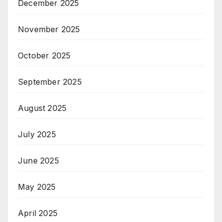
December 2025
November 2025
October 2025
September 2025
August 2025
July 2025
June 2025
May 2025
April 2025