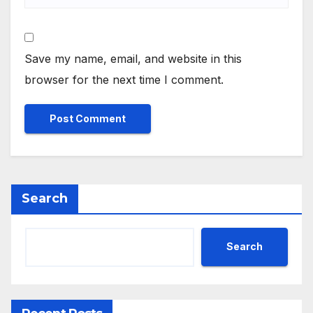
Save my name, email, and website in this
browser for the next time I comment.
Search
Search