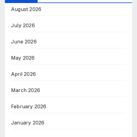
August 2026
July 2026
June 2026
May 2026
April 2026
March 2026
February 2026
January 2026