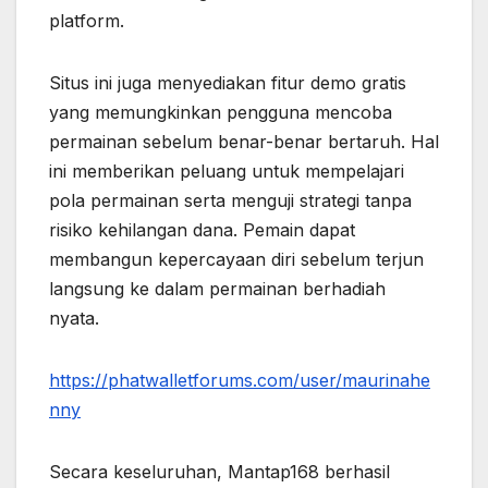
platform.
Situs ini juga menyediakan fitur demo gratis
yang memungkinkan pengguna mencoba
permainan sebelum benar-benar bertaruh. Hal
ini memberikan peluang untuk mempelajari
pola permainan serta menguji strategi tanpa
risiko kehilangan dana. Pemain dapat
membangun kepercayaan diri sebelum terjun
langsung ke dalam permainan berhadiah
nyata.
https://phatwalletforums.com/user/maurinahe
nny
Secara keseluruhan, Mantap168 berhasil