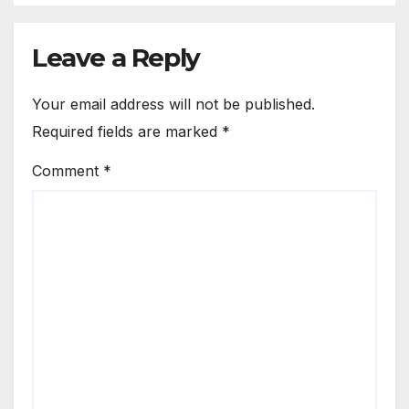
Leave a Reply
Your email address will not be published.
Required fields are marked
*
Comment
*