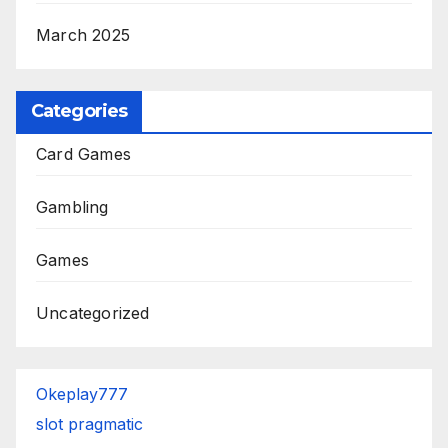
March 2025
Categories
Card Games
Gambling
Games
Uncategorized
Okeplay777
slot pragmatic