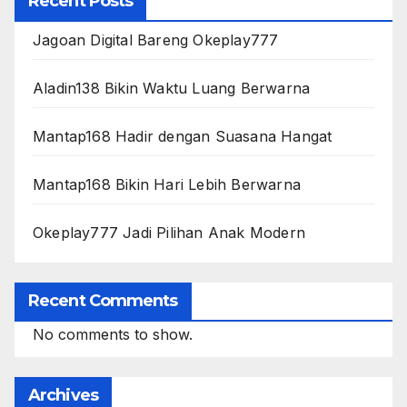
Recent Posts
Jagoan Digital Bareng Okeplay777
Aladin138 Bikin Waktu Luang Berwarna
Mantap168 Hadir dengan Suasana Hangat
Mantap168 Bikin Hari Lebih Berwarna
Okeplay777 Jadi Pilihan Anak Modern
Recent Comments
No comments to show.
Archives