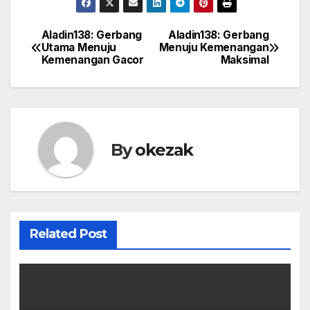
Aladin138: Gerbang
Aladin138: Gerbang
Post
Utama Menuju
Menuju Kemenangan
Kemenangan Gacor
Maksimal
navigation
By
okezak
Related Post