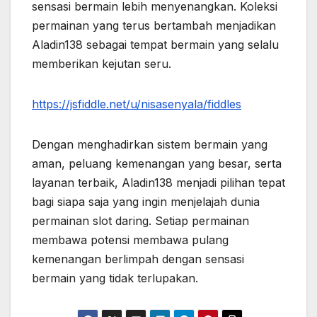
sensasi bermain lebih menyenangkan. Koleksi
permainan yang terus bertambah menjadikan
Aladin138 sebagai tempat bermain yang selalu
memberikan kejutan seru.
https://jsfiddle.net/u/nisasenyala/fiddles
Dengan menghadirkan sistem bermain yang
aman, peluang kemenangan yang besar, serta
layanan terbaik, Aladin138 menjadi pilihan tepat
bagi siapa saja yang ingin menjelajah dunia
permainan slot daring. Setiap permainan
membawa potensi membawa pulang
kemenangan berlimpah dengan sensasi
bermain yang tidak terlupakan.