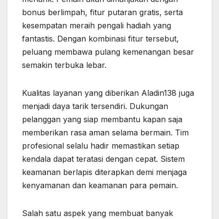
bonus berlimpah, fitur putaran gratis, serta
kesempatan meraih pengali hadiah yang
fantastis. Dengan kombinasi fitur tersebut,
peluang membawa pulang kemenangan besar
semakin terbuka lebar.
Kualitas layanan yang diberikan Aladin138 juga
menjadi daya tarik tersendiri. Dukungan
pelanggan yang siap membantu kapan saja
memberikan rasa aman selama bermain. Tim
profesional selalu hadir memastikan setiap
kendala dapat teratasi dengan cepat. Sistem
keamanan berlapis diterapkan demi menjaga
kenyamanan dan keamanan para pemain.
Salah satu aspek yang membuat banyak