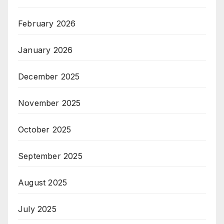
February 2026
January 2026
December 2025
November 2025
October 2025
September 2025
August 2025
July 2025