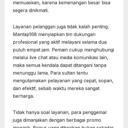
memuaskan, karena kemenangan besar bisa
segera dinikmati.
Layanan pelanggan juga tidak kalah penting.
Mantap168 menyiapkan tim dukungan
profesional yang aktif melayani selama dua
puluh empat jam. Pemain cukup menghubungi
melalui live chat atau media komunikasi lain,
maka semua kendala dapat ditangani tanpa
menunggu lama. Para sultan tentu
mengutamakan pelayanan yang cepat, sopan,
dan efektif, sebab waktu mereka sangat
berharga.
Tidak hanya soal layanan, para penggemar
juga dimanjakan dengan berbagai promo
menarik. Bonus yang diberikan bukan sekadar