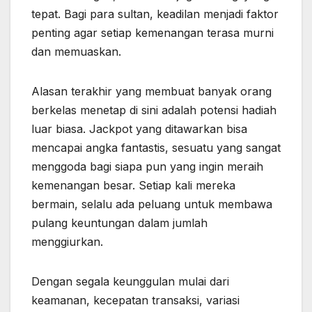
tepat. Bagi para sultan, keadilan menjadi faktor
penting agar setiap kemenangan terasa murni
dan memuaskan.
Alasan terakhir yang membuat banyak orang
berkelas menetap di sini adalah potensi hadiah
luar biasa. Jackpot yang ditawarkan bisa
mencapai angka fantastis, sesuatu yang sangat
menggoda bagi siapa pun yang ingin meraih
kemenangan besar. Setiap kali mereka
bermain, selalu ada peluang untuk membawa
pulang keuntungan dalam jumlah
menggiurkan.
Dengan segala keunggulan mulai dari
keamanan, kecepatan transaksi, variasi