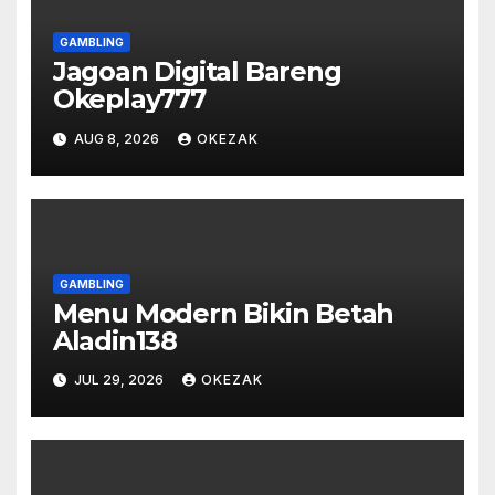
GAMBLING
Jagoan Digital Bareng
Okeplay777
AUG 8, 2026
OKEZAK
GAMBLING
Menu Modern Bikin Betah
Aladin138
JUL 29, 2026
OKEZAK