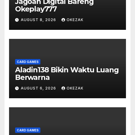
Jagoan Digital Bareng
Okeplay777
AUGUST 8, 2026
OKEZAK
CARD GAMES
Aladin138 Bikin Waktu Luang
Berwarna
AUGUST 6, 2026
OKEZAK
CARD GAMES