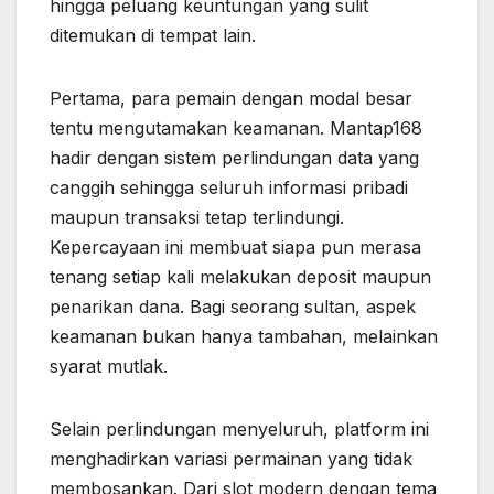
hingga peluang keuntungan yang sulit
ditemukan di tempat lain.
Pertama, para pemain dengan modal besar
tentu mengutamakan keamanan. Mantap168
hadir dengan sistem perlindungan data yang
canggih sehingga seluruh informasi pribadi
maupun transaksi tetap terlindungi.
Kepercayaan ini membuat siapa pun merasa
tenang setiap kali melakukan deposit maupun
penarikan dana. Bagi seorang sultan, aspek
keamanan bukan hanya tambahan, melainkan
syarat mutlak.
Selain perlindungan menyeluruh, platform ini
menghadirkan variasi permainan yang tidak
membosankan. Dari slot modern dengan tema