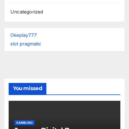
Uncategorized
Okeplay777
slot pragmatic
You missed
GAMBLING