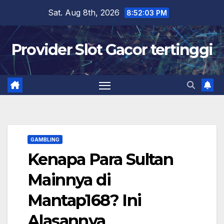
Skip
Sat. Aug 8th, 2026
8:52:04 PM
to
content
Provider Slot Gacor tertinggi
GAMBLING
Kenapa Para Sultan
Mainnya di
Mantap168? Ini
Alasannya