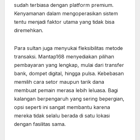
sudah terbiasa dengan platform premium.
Kenyamanan dalam mengoperasikan sistem
tentu menjadi faktor utama yang tidak bisa
diremehkan.
Para sultan juga menyukai fleksibilitas metode
transaksi. Mantap168 menyediakan pilihan
pembayaran yang lengkap, mulai dari transfer
bank, dompet digital, hingga pulsa. Kebebasan
memilih cara setor maupun tarik dana
membuat pemain merasa lebih leluasa. Bagi
kalangan berpengaruh yang sering bepergian,
opsi seperti ini sangat membantu karena
mereka tidak selalu berada di satu lokasi
dengan fasilitas sama.