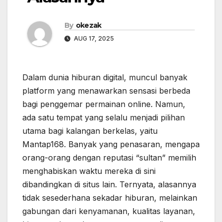
By
okezak
AUG 17, 2025
Dalam dunia hiburan digital, muncul banyak
platform yang menawarkan sensasi berbeda
bagi penggemar permainan online. Namun,
ada satu tempat yang selalu menjadi pilihan
utama bagi kalangan berkelas, yaitu
Mantap168. Banyak yang penasaran, mengapa
orang-orang dengan reputasi “sultan” memilih
menghabiskan waktu mereka di sini
dibandingkan di situs lain. Ternyata, alasannya
tidak sesederhana sekadar hiburan, melainkan
gabungan dari kenyamanan, kualitas layanan,