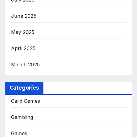
June 2025
May 2025
April 2025
March 2025
Categories
Card Games
Gambling
Games