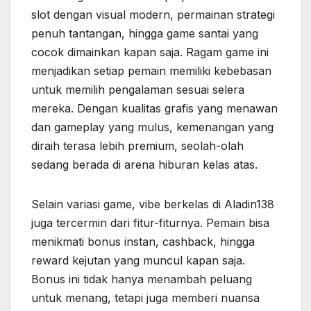
slot dengan visual modern, permainan strategi
penuh tantangan, hingga game santai yang
cocok dimainkan kapan saja. Ragam game ini
menjadikan setiap pemain memiliki kebebasan
untuk memilih pengalaman sesuai selera
mereka. Dengan kualitas grafis yang menawan
dan gameplay yang mulus, kemenangan yang
diraih terasa lebih premium, seolah-olah
sedang berada di arena hiburan kelas atas.
Selain variasi game, vibe berkelas di Aladin138
juga tercermin dari fitur-fiturnya. Pemain bisa
menikmati bonus instan, cashback, hingga
reward kejutan yang muncul kapan saja.
Bonus ini tidak hanya menambah peluang
untuk menang, tetapi juga memberi nuansa