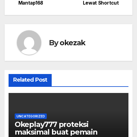
Mantap168
Lewat Shortcut
navigation
By
okezak
Related Post
UNCATEGORIZED
Okeplay777 proteksi
maksimal buat pemain