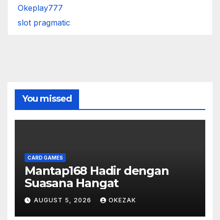
Okeplay777
slot pragmatic
You missed
CARD GAMES
Mantap168 Hadir dengan
Suasana Hangat
AUGUST 5, 2026
OKEZAK