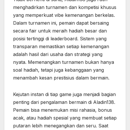
menghadirkan turnamen dan kompetisi khusus
yang memperkuat vibe kemenangan berkelas.
Dalam turnamen ini, pemain dapat bersaing
secara fair untuk meraih hadiah besar dan
posisi tertinggi di leaderboard. Sistem yang
transparan memastikan setiap kemenangan
adalah hasil dari usaha dan strategi yang
nyata. Memenangkan turnamen bukan hanya
soal hadiah, tetapi juga kebanggaan yang
menambah kesan prestisius dalam bermain.
Kejutan instan di tiap game juga menjadi bagian
penting dari pengalaman bermain di Aladin138.
Pemain bisa menemukan misi rahasia, bonus
acak, atau hadiah spesial yang membuat setiap
putaran lebih menegangkan dan seru. Saat