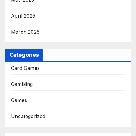
April 2025
March 2025
Categories
Card Games
Gambling
Games
Uncategorized