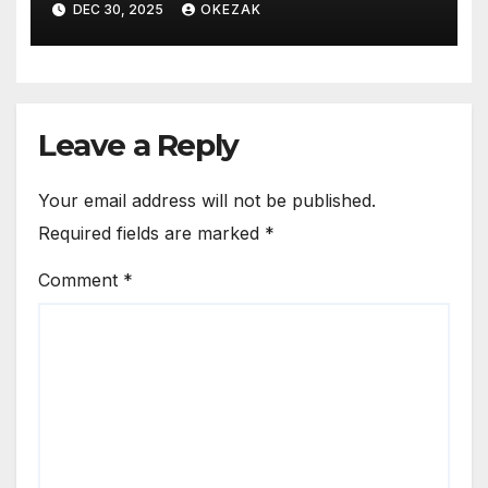
DEC 30, 2025
OKEZAK
Leave a Reply
Your email address will not be published.
Required fields are marked
*
Comment
*