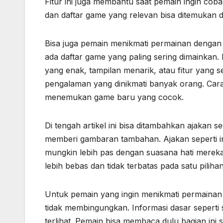
Fitur ini juga membantu saat pemain ingin cob
dan daftar game yang relevan bisa ditemukan 
Bisa juga pemain menikmati permainan dengan
ada daftar game yang paling sering dimainka
yang enak, tampilan menarik, atau fitur yang
pengalaman yang dinikmati banyak orang. Cara
menemukan game baru yang cocok.
Di tengah artikel ini bisa ditambahkan ajakan s
memberi gambaran tambahan. Ajakan seperti in
mungkin lebih pas dengan suasana hati merek
lebih bebas dan tidak terbatas pada satu pilihan
Untuk pemain yang ingin menikmati permainan
tidak membingungkan. Informasi dasar seperti s
terlihat. Pemain bisa membaca dulu bagian in