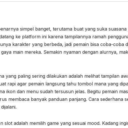
enarnya simpel banget, terutama buat yang suka suasana
datang ke platform ini karena tampilannya ramah penggun
unya karakter yang berbeda, jadi pemain bisa coba-coba d
 gaya main mereka. Semakin nyaman dengan alurnya, mak
 yang paling sering dilakukan adalah melihat tampilan aw
buat rapi agar pemain langsung tahu tombol mana yang dipa
ena ikon dan menu sudah tersusun jelas. Begitu pemain ma
arus membaca banyak panduan panjang. Cara sederhana se
ijalani.
an slot adalah memilih game yang sesuai mood. Kadang ingi