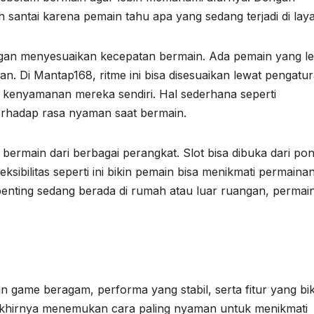
h santai karena pemain tahu apa yang sedang terjadi di laya
ngan menyesuaikan kecepatan bermain. Ada pemain yang le
lan. Di Mantap168, ritme ini bisa disesuaikan lewat pengatu
r kenyamanan mereka sendiri. Hal sederhana seperti
erhadap rasa nyaman saat bermain.
ermain dari berbagai perangkat. Slot bisa dibuka dari pon
eksibilitas seperti ini bikin pemain bisa menikmati permaina
enting sedang berada di rumah atau luar ruangan, permai
n game beragam, performa yang stabil, serta fitur yang bik
 akhirnya menemukan cara paling nyaman untuk menikmati