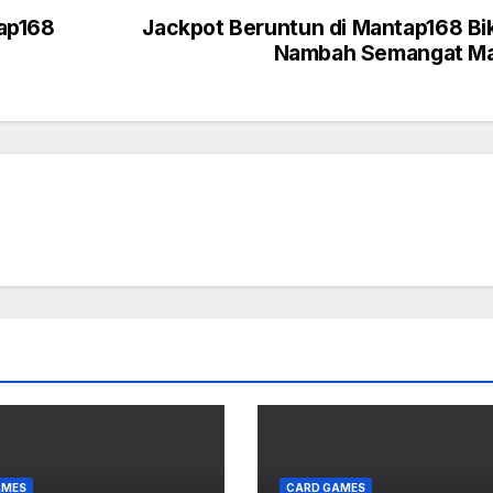
ap168
Jackpot Beruntun di Mantap168 Bi
Nambah Semangat Ma
AMES
CARD GAMES