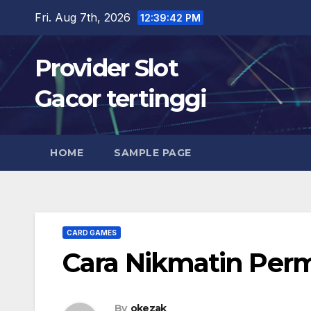
Skip
Fri. Aug 7th, 2026
12:39:43 PM
to
content
Provider Slot
Gacor tertinggi
HOME
SAMPLE PAGE
CARD GAMES
Cara Nikmatin Per
By
okezak