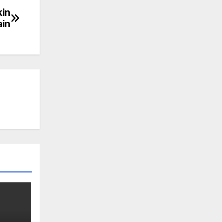
kin
in