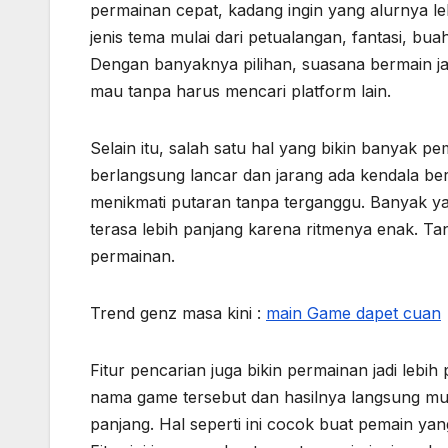
permainan cepat, kadang ingin yang alurnya l
jenis tema mulai dari petualangan, fantasi, bu
Dengan banyaknya pilihan, suasana bermain ja
mau tanpa harus mencari platform lain.
Selain itu, salah satu hal yang bikin banyak 
berlangsung lancar dan jarang ada kendala ber
menikmati putaran tanpa terganggu. Banyak yan
terasa lebih panjang karena ritmenya enak. Ta
permainan.
Trend genz masa kini :
main Game dapet cuan
Fitur pencarian juga bikin permainan jadi lebih
nama game tersebut dan hasilnya langsung mun
panjang. Hal seperti ini cocok buat pemain y