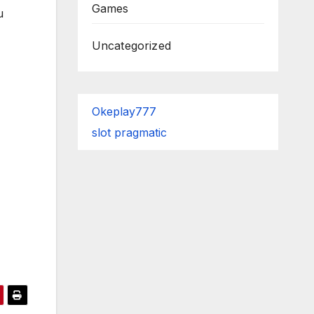
Games
u
Uncategorized
Okeplay777
slot pragmatic