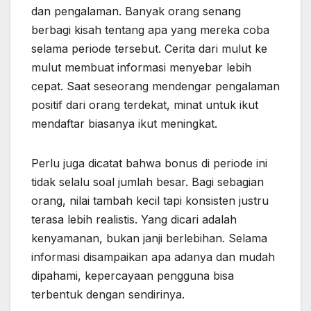
dan pengalaman. Banyak orang senang
berbagi kisah tentang apa yang mereka coba
selama periode tersebut. Cerita dari mulut ke
mulut membuat informasi menyebar lebih
cepat. Saat seseorang mendengar pengalaman
positif dari orang terdekat, minat untuk ikut
mendaftar biasanya ikut meningkat.
Perlu juga dicatat bahwa bonus di periode ini
tidak selalu soal jumlah besar. Bagi sebagian
orang, nilai tambah kecil tapi konsisten justru
terasa lebih realistis. Yang dicari adalah
kenyamanan, bukan janji berlebihan. Selama
informasi disampaikan apa adanya dan mudah
dipahami, kepercayaan pengguna bisa
terbentuk dengan sendirinya.