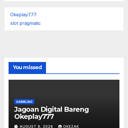
Okeplay777
slot pragmatic
You missed
GAMBLING
Jagoan Digital Bareng
Okeplay777
AUGUST 8, 2026
OKEZAK