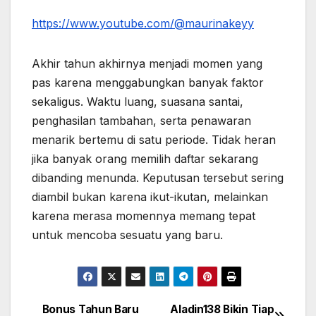
https://www.youtube.com/@maurinakeyy
Akhir tahun akhirnya menjadi momen yang
pas karena menggabungkan banyak faktor
sekaligus. Waktu luang, suasana santai,
penghasilan tambahan, serta penawaran
menarik bertemu di satu periode. Tidak heran
jika banyak orang memilih daftar sekarang
dibanding menunda. Keputusan tersebut sering
diambil bukan karena ikut-ikutan, melainkan
karena merasa momennya memang tepat
untuk mencoba sesuatu yang baru.
Bonus Tahun Baru
Aladin138 Bikin Tiap