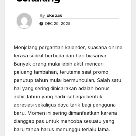
By
okezak
DEC 29, 2025
Menjelang pergantian kalender, suasana online
terasa sedikit berbeda dari hari biasanya.
Banyak orang mulai lebih aktif mencari
peluang tambahan, terutama saat promo
penutup tahun mulai bermunculan. Salah satu
hal yang sering dibicarakan adalah bonus
akhir tahun yang hadir sebagai bentuk
apresiasi sekaligus daya tarik bagi pengguna
baru. Momen ini sering dimanfaatkan karena
dianggap pas untuk mencoba sesuatu yang
baru tanpa harus menunggu terlalu lama.