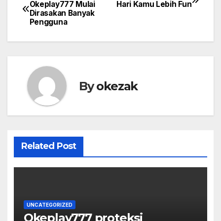
Post
Okeplay777 Mulai
Hari Kamu Lebih Fun
Dirasakan Banyak
navigation
Pengguna
By
okezak
Related Post
UNCATEGORIZED
Okeplay777 proteksi