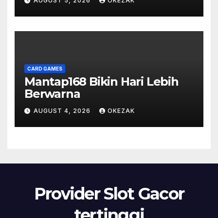
AUGUST 5, 2026
OKEZAK
CARD GAMES
Mantap168 Bikin Hari Lebih
Berwarna
AUGUST 4, 2026
OKEZAK
Provider Slot Gacor
tertinggi