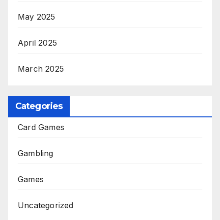
May 2025
April 2025
March 2025
Categories
Card Games
Gambling
Games
Uncategorized