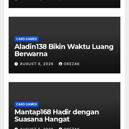
CARD GAMES
Aladin138 Bikin Waktu Luang
Berwarna
AUGUST 6, 2026
OKEZAK
CARD GAMES
Mantap168 Hadir dengan
Suasana Hangat