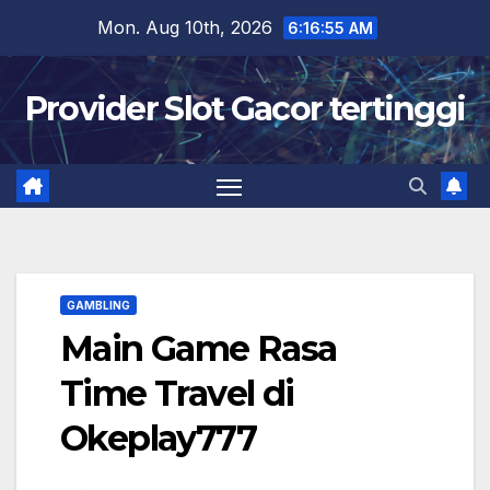
Skip
Mon. Aug 10th, 2026
6:16:56 AM
to
content
Provider Slot Gacor tertinggi
GAMBLING
Main Game Rasa
Time Travel di
Okeplay777