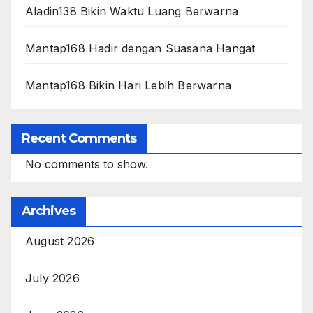
Aladin138 Bikin Waktu Luang Berwarna
Mantap168 Hadir dengan Suasana Hangat
Mantap168 Bikin Hari Lebih Berwarna
Recent Comments
No comments to show.
Archives
August 2026
July 2026