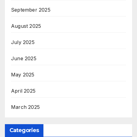
September 2025
August 2025
July 2025
June 2025
May 2025
April 2025
March 2025
Categories