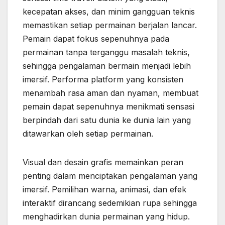
kecepatan akses, dan minim gangguan teknis
memastikan setiap permainan berjalan lancar.
Pemain dapat fokus sepenuhnya pada
permainan tanpa terganggu masalah teknis,
sehingga pengalaman bermain menjadi lebih
imersif. Performa platform yang konsisten
menambah rasa aman dan nyaman, membuat
pemain dapat sepenuhnya menikmati sensasi
berpindah dari satu dunia ke dunia lain yang
ditawarkan oleh setiap permainan.
Visual dan desain grafis memainkan peran
penting dalam menciptakan pengalaman yang
imersif. Pemilihan warna, animasi, dan efek
interaktif dirancang sedemikian rupa sehingga
menghadirkan dunia permainan yang hidup.