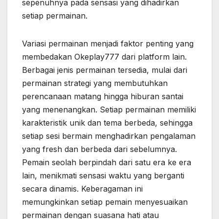
sepenuhnya pada sensasi yang dihadirkan
setiap permainan.
Variasi permainan menjadi faktor penting yang
membedakan Okeplay777 dari platform lain.
Berbagai jenis permainan tersedia, mulai dari
permainan strategi yang membutuhkan
perencanaan matang hingga hiburan santai
yang menenangkan. Setiap permainan memiliki
karakteristik unik dan tema berbeda, sehingga
setiap sesi bermain menghadirkan pengalaman
yang fresh dan berbeda dari sebelumnya.
Pemain seolah berpindah dari satu era ke era
lain, menikmati sensasi waktu yang berganti
secara dinamis. Keberagaman ini
memungkinkan setiap pemain menyesuaikan
permainan dengan suasana hati atau