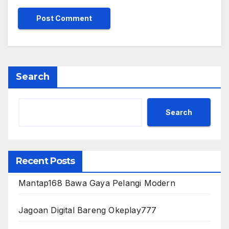
Search
Search
Recent Posts
Mantap168 Bawa Gaya Pelangi Modern
Jagoan Digital Bareng Okeplay777