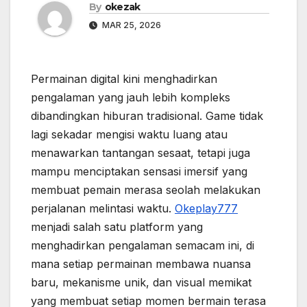
By
okezak
MAR 25, 2026
Permainan digital kini menghadirkan
pengalaman yang jauh lebih kompleks
dibandingkan hiburan tradisional. Game tidak
lagi sekadar mengisi waktu luang atau
menawarkan tantangan sesaat, tetapi juga
mampu menciptakan sensasi imersif yang
membuat pemain merasa seolah melakukan
perjalanan melintasi waktu.
Okeplay777
menjadi salah satu platform yang
menghadirkan pengalaman semacam ini, di
mana setiap permainan membawa nuansa
baru, mekanisme unik, dan visual memikat
yang membuat setiap momen bermain terasa