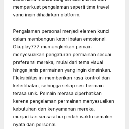
memperkuat pengalaman seperti time travel
yang ingin dihadirkan platform.
Pengalaman personal menjadi elemen kunci
dalam membangun keterlibatan emosional.
Okeplay777 memungkinkan pemain
menyesuaikan pengaturan permainan sesuai
preferensi mereka, mulai dari tema visual
hingga jenis permainan yang ingin dimainkan.
Fleksibilitas ini memberikan rasa kontrol dan
keterlibatan, sehingga setiap sesi bermain
terasa unik. Pemain merasa diperhatikan
karena pengalaman permainan menyesuaikan
kebutuhan dan kenyamanan mereka,
menjadikan sensasi berpindah waktu semakin
nyata dan personal.