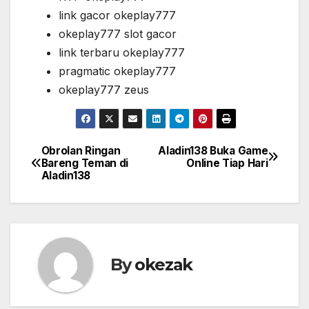
link gacor okeplay777
okeplay777 slot gacor
link terbaru okeplay777
pragmatic okeplay777
okeplay777 zeus
Obrolan Ringan
Aladin138 Buka Game
Post
Bareng Teman di
Online Tiap Hari
Aladin138
navigation
By
okezak