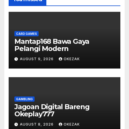
CARD GAMES
Mantap168 Bawa Gaya
Pelangi Modern
AUGUST 9, 2026
OKEZAK
GAMBLING
Jagoan Digital Bareng
Okeplay777
AUGUST 8, 2026
OKEZAK