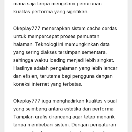
mana saja tanpa mengalami penurunan
kualitas performa yang signifikan.
Okeplay777 menerapkan sistem cache cerdas
untuk mempercepat proses pemuatan
halaman. Teknologi ini memungkinkan data
yang sering diakses tersimpan sementara,
sehingga waktu loading menjadi lebih singkat.
Hasilnya adalah pengalaman yang lebih lancar
dan efisien, terutama bagi pengguna dengan
koneksi internet yang terbatas.
Okeplay777 juga menghadirkan kualitas visual
yang seimbang antara estetika dan performa.
Tampilan grafis dirancang agar tetap menarik
tanpa membebani sistem. Dengan pengaturan