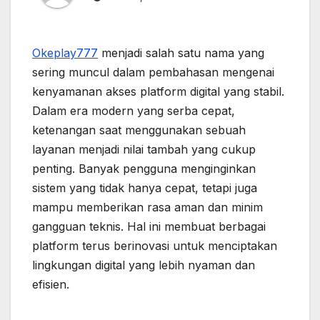
Okeplay777
menjadi salah satu nama yang
sering muncul dalam pembahasan mengenai
kenyamanan akses platform digital yang stabil.
Dalam era modern yang serba cepat,
ketenangan saat menggunakan sebuah
layanan menjadi nilai tambah yang cukup
penting. Banyak pengguna menginginkan
sistem yang tidak hanya cepat, tetapi juga
mampu memberikan rasa aman dan minim
gangguan teknis. Hal ini membuat berbagai
platform terus berinovasi untuk menciptakan
lingkungan digital yang lebih nyaman dan
efisien.