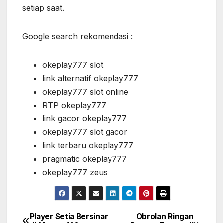
setiap saat.
Google search rekomendasi :
okeplay777 slot
link alternatif okeplay777
okeplay777 slot online
RTP okeplay777
link gacor okeplay777
okeplay777 slot gacor
link terbaru okeplay777
pragmatic okeplay777
okeplay777 zeus
Player Setia Bersinar
Obrolan Ringan
Post