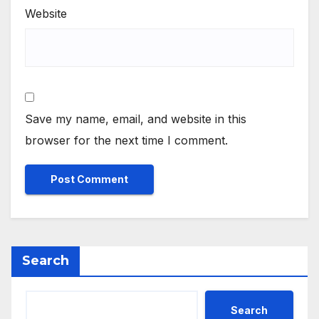
Website
Save my name, email, and website in this
browser for the next time I comment.
Search
Search