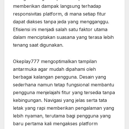
memberikan dampak langsung terhadap
responsivitas platform, di mana setiap fitur
dapat diakses tanpa jeda yang mengganggu.
Efisiensi ini menjadi salah satu faktor utama
dalam menciptakan suasana yang terasa lebih
tenang saat digunakan.
Okeplay777 mengoptimalkan tampilan
antarmuka agar mudah dipahami oleh
berbagai kalangan pengguna. Desain yang
sederhana namun tetap fungsional membantu
pengguna menjelajahi fitur yang tersedia tanpa
kebingungan. Navigasi yang jelas serta tata
letak yang rapi memberikan pengalaman yang
lebih nyaman, terutama bagi pengguna yang
baru pertama kali mengakses platform