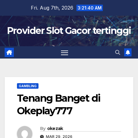
Skip
Fri. Aug 7th, 2026
3:21:40 AM
to
content
Provider Slot Gacor tertinggi
GAMBLING
Tenang Banget di
Okeplay777
By
okezak
MAR 29, 2026