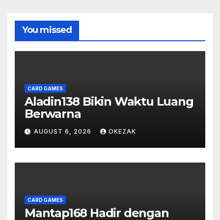
You missed
CARD GAMES
Aladin138 Bikin Waktu Luang
Berwarna
AUGUST 6, 2026
OKEZAK
CARD GAMES
Mantap168 Hadir dengan