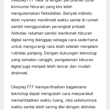
Okeplay777 hadir di tengah perubahan pola
konsumsi hiburan yang kini lebih
mengutamakan fleksibilitas. Banyak individu
lebih nyaman menikmati waktu santai di rumah
sambil menggunakan perangkat pribadi.
Aktivitas rebahan sambil menikmati hiburan
digital sering dianggap sebagai cara sederhana
untuk mengurangi rasa lelah setelah menjalani
rutinitas panjang. Dengan dukungan teknologi
yang semakin canggih, pengalaman hiburan
digital juga menjadi lebih lancar dan mudah
dinikmati.
Okeplay777 memperlihatkan bagaimana
teknologi dapat mengubah cara masyarakat
memanfaatkan waktu luang. Jika sebelumnya
waktu santai lebih sering diisi dengan aktivitas