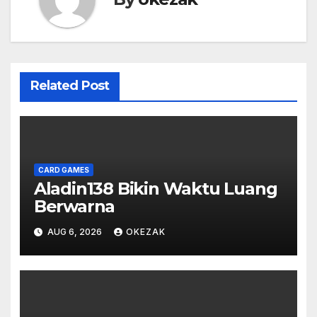
Related Post
CARD GAMES
Aladin138 Bikin Waktu Luang
Berwarna
AUG 6, 2026
OKEZAK