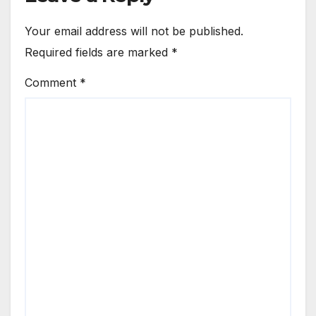
Your email address will not be published.
Required fields are marked
*
Comment
*