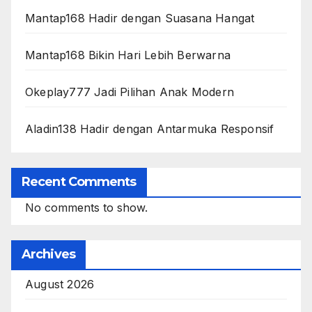
Mantap168 Hadir dengan Suasana Hangat
Mantap168 Bikin Hari Lebih Berwarna
Okeplay777 Jadi Pilihan Anak Modern
Aladin138 Hadir dengan Antarmuka Responsif
Recent Comments
No comments to show.
Archives
August 2026