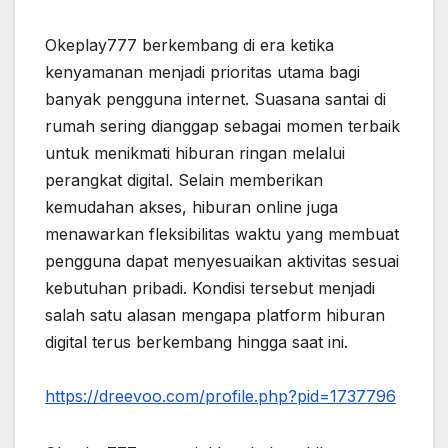
Okeplay777 berkembang di era ketika
kenyamanan menjadi prioritas utama bagi
banyak pengguna internet. Suasana santai di
rumah sering dianggap sebagai momen terbaik
untuk menikmati hiburan ringan melalui
perangkat digital. Selain memberikan
kemudahan akses, hiburan online juga
menawarkan fleksibilitas waktu yang membuat
pengguna dapat menyesuaikan aktivitas sesuai
kebutuhan pribadi. Kondisi tersebut menjadi
salah satu alasan mengapa platform hiburan
digital terus berkembang hingga saat ini.
https://dreevoo.com/profile.php?pid=1737796