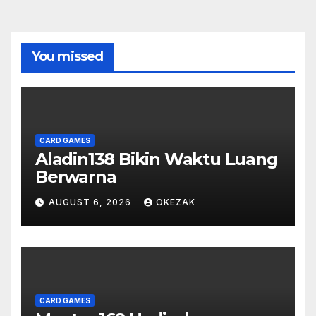
You missed
CARD GAMES
Aladin138 Bikin Waktu Luang
Berwarna
AUGUST 6, 2026
OKEZAK
CARD GAMES