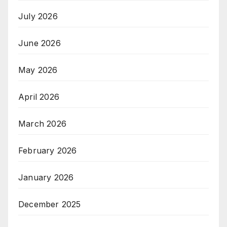
July 2026
June 2026
May 2026
April 2026
March 2026
February 2026
January 2026
December 2025