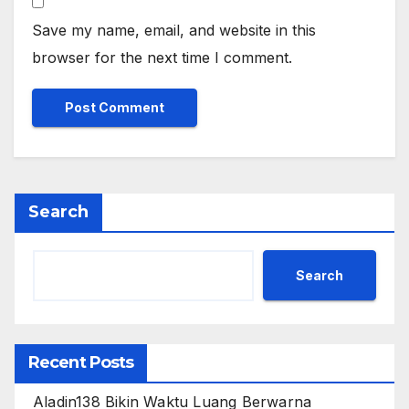
Save my name, email, and website in this
browser for the next time I comment.
Search
Search
Recent Posts
Aladin138 Bikin Waktu Luang Berwarna