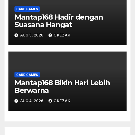
CARD GAMES
Mantap168 Hadir dengan
Suasana Hangat
AUG 5, 2026
OKEZAK
CARD GAMES
Mantap168 Bikin Hari Lebih
Berwarna
AUG 4, 2026
OKEZAK