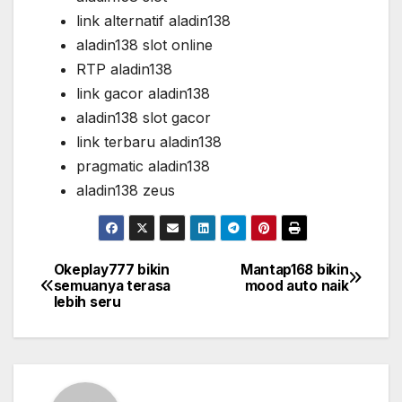
link alternatif aladin138
aladin138 slot online
RTP aladin138
link gacor aladin138
aladin138 slot gacor
link terbaru aladin138
pragmatic aladin138
aladin138 zeus
Okeplay777 bikin
Mantap168 bikin
Post
semuanya terasa
mood auto naik
lebih seru
navigation