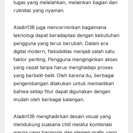
tugas yang melelahkan, melainkan bagian dari
rutinitas yang nyaman.
Aladin138 juga mencerminkan bagaimana
teknologi dapat beradaptasi dengan kebutuhan
pengguna yang terus berubah. Dalam era
digital modern, fleksibilitas menjadi salah satu
faktor penting. Pengguna menginginkan akses
yang cepat tanpa harus menghadapi proses
yang berbelit-belit. Oleh karena itu, berbagai
pengembangan dilakukan untuk memastikan
bahwa setiap fitur dapat digunakan dengan
mudah oleh berbagai kalangan.
Aladin138 menghadirkan desain visual yang
mendukung suasana chill melalui kombinasi
warna yang harmonis dan elemen grafis yang