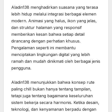
Aladin138 menghadirkan suasana yang terasa
lebih hidup melalui integrasi berbagai elemen
modern. Animasi yang halus, ikon yang jelas,
dan struktur halaman yang responsif
memberikan kesan bahwa setiap detail
dirancang dengan perhatian khusus.
Pengalaman seperti ini membantu
menciptakan lingkungan digital yang lebih
ramah dan mudah dinikmati oleh berbagai jenis
pengguna.
Aladin138 menunjukkan bahwa konsep rute
paling chill bukan hanya tentang tampilan,
tetapi juga tentang bagaimana keseluruhan
sistem bekerja secara harmonis. Ketika desain,
teknologi, dan kenyamanan berpadu dengan