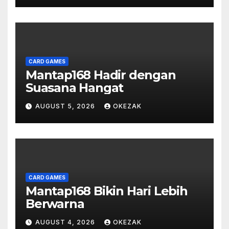
CARD GAMES
Mantap168 Hadir dengan
Suasana Hangat
AUGUST 5, 2026
OKEZAK
CARD GAMES
Mantap168 Bikin Hari Lebih
Berwarna
AUGUST 4, 2026
OKEZAK