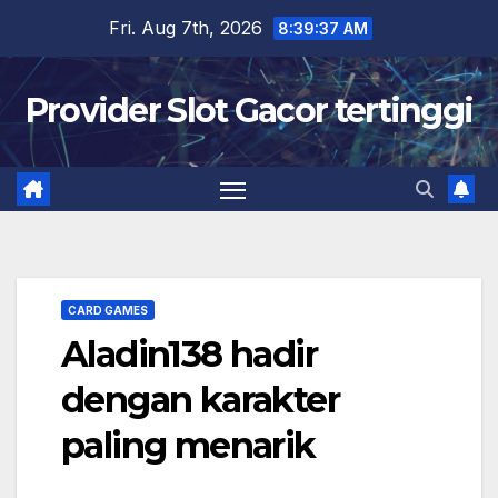
Skip
Fri. Aug 7th, 2026
8:39:38 AM
to
content
Provider Slot Gacor tertinggi
CARD GAMES
Aladin138 hadir
dengan karakter
paling menarik