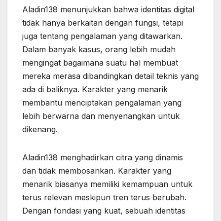
Aladin138 menunjukkan bahwa identitas digital
tidak hanya berkaitan dengan fungsi, tetapi
juga tentang pengalaman yang ditawarkan.
Dalam banyak kasus, orang lebih mudah
mengingat bagaimana suatu hal membuat
mereka merasa dibandingkan detail teknis yang
ada di baliknya. Karakter yang menarik
membantu menciptakan pengalaman yang
lebih berwarna dan menyenangkan untuk
dikenang.
Aladin138 menghadirkan citra yang dinamis
dan tidak membosankan. Karakter yang
menarik biasanya memiliki kemampuan untuk
terus relevan meskipun tren terus berubah.
Dengan fondasi yang kuat, sebuah identitas