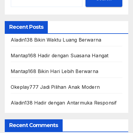
Recent Posts
Aladin138 Bikin Waktu Luang Berwarna
Mantap168 Hadir dengan Suasana Hangat
Mantap168 Bikin Hari Lebih Berwarna
Okeplay777 Jadi Pilihan Anak Modern
Aladin138 Hadir dengan Antarmuka Responsif
Recent Comments