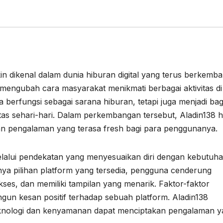
n dikenal dalam dunia hiburan digital yang terus berkemb
 mengubah cara masyarakat menikmati berbagai aktivitas di
nya berfungsi sebagai sarana hiburan, tetapi juga menjadi ba
tas sehari-hari. Dalam perkembangan tersebut, Aladin138 h
 pengalaman yang terasa fresh bagi para penggunanya.
alui pendekatan yang menyesuaikan diri dengan kebutuh
knya pilihan platform yang tersedia, pengguna cenderung
s, dan memiliki tampilan yang menarik. Faktor-faktor
gun kesan positif terhadap sebuah platform. Aladin138
knologi dan kenyamanan dapat menciptakan pengalaman y