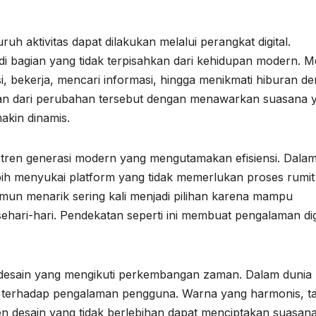
uh aktivitas dapat dilakukan melalui perangkat digital.
i bagian yang tidak terpisahkan dari kehidupan modern. Me
, bekerja, mencari informasi, hingga menikmati hiburan d
agian dari perubahan tersebut dengan menawarkan suasana 
kin dinamis.
n tren generasi modern yang mengutamakan efisiensi. Dala
ih menyukai platform yang tidak memerlukan proses rumit
mun menarik sering kali menjadi pilihan karena mampu
ri-hari. Pendekatan seperti ini membuat pengalaman dig
 desain yang mengikuti perkembangan zaman. Dalam dunia
sar terhadap pengalaman pengguna. Warna yang harmonis, t
men desain yang tidak berlebihan dapat menciptakan suasan