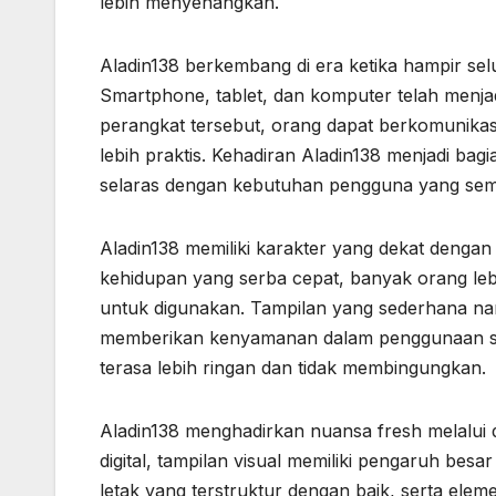
lebih menyenangkan.
Aladin138 berkembang di era ketika hampir selur
Smartphone, tablet, dan komputer telah menjad
perangkat tersebut, orang dapat berkomunikasi
lebih praktis. Kehadiran Aladin138 menjadi b
selaras dengan kebutuhan pengguna yang sema
Aladin138 memiliki karakter yang dekat denga
kehidupan yang serba cepat, banyak orang leb
untuk digunakan. Tampilan yang sederhana na
memberikan kenyamanan dalam penggunaan seha
terasa lebih ringan dan tidak membingungkan.
Aladin138 menghadirkan nuansa fresh melalui
digital, tampilan visual memiliki pengaruh be
letak yang terstruktur dengan baik, serta ele